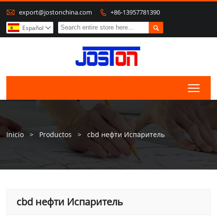

export@jostonchina.com
+86-13957781390


Español

Togg
Inicio
>
Productos
>
cbd нефти Испаритель
cbd нефти Испаритель