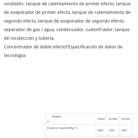
unidades: tanque de calentamiento de primer efecto, tanque
de evaporador de primer efecto, tanque de calentamiento de
segundo efecto, tanque de evaporador de segundo efecto,
separador de gas / agua, condensador, subenfriador, tanque
de recolección y tubería.
Concentrador de doble efecto
T
Especificación de datos de
tecnología:
Modelo
SX500
SX1000
SX1500
SX
ít
Evaporar capacidad
kg / h
5000
1000
1500
20