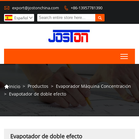

export@jostonchina.com
+86-13957781390


Español

Togg
>
Productos
>
Evaporador Máquina Concentración
Inicio

>
Evapotador de doble efecto
Evapotador de doble efecto